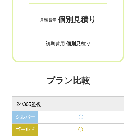
個別見積り
月額費用
初期費用
個別見積り
プラン比較
24/365監視
〇
〇