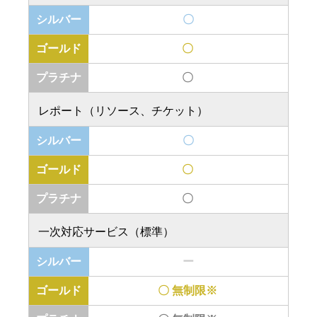
〇
〇
〇
レポート（リソース、チケット）
〇
〇
〇
一次対応サービス（標準）
ー
〇 無制限※